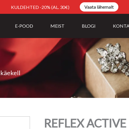
Vaata lähemalt
KULDEHTED -20% (AL. 30€)
E-POOD
MEIST
BLOGI
KONT
käekell
REFLEX ACTIVE 