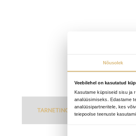
Nõusolek
Veebilehel on kasutatud küp
Kasutame küpsiseid sisu ja r
analüüsimiseks. Edastame tea
analüüsipartneritele, kes võ
TARNETINGIMUSED
teiepoolse teenuste kasutami