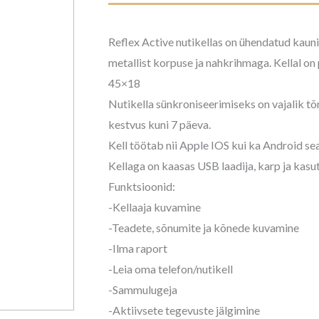
Reflex Active nutikellas on ühendatud kaunis
metallist korpuse ja nahkrihmaga. Kellal on
45×18
Nutikella sünkroniseerimiseks on vajalik t
kestvus kuni 7 päeva.
Kell töötab nii Apple IOS kui ka Android s
Kellaga on kaasas USB laadija, karp ja kasu
Funktsioonid:
-Kellaaja kuvamine
-Teadete, sõnumite ja kõnede kuvamine
-Ilma raport
-Leia oma telefon/nutikell
-Sammulugeja
-Aktiivsete tegevuste jälgimine