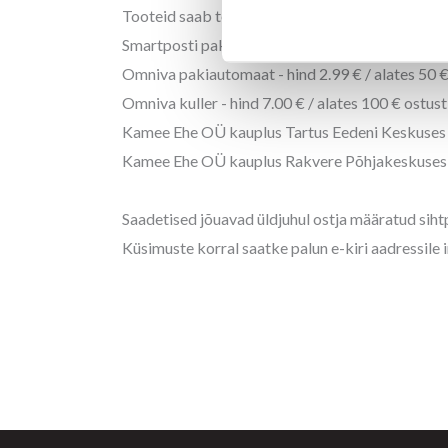
Tooteid saab tellida Eesti Vabariigi piires järg
Smartposti pakiautomaat - hind 2.70 € / alates
Omniva pakiautomaat - hind 2.99 € / alates 50
Omniva kuller - hind 7.00 € / alates 100 € ostu
Kamee Ehe OÜ kauplus Tartus Eedeni Keskuses (
Kamee Ehe OÜ kauplus Rakvere Põhjakeskuses (H
Saadetised jõuavad üldjuhul ostja määratud siht
Küsimuste korral saatke palun e-kiri aadressile