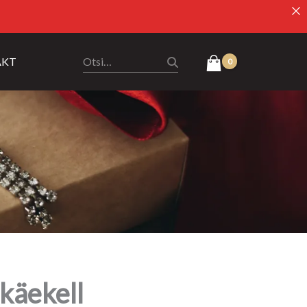
AKT
käekell