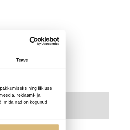
Teave
pakkumiseks ning liikluse
meedia, reklaami- ja
või mida nad on kogunud