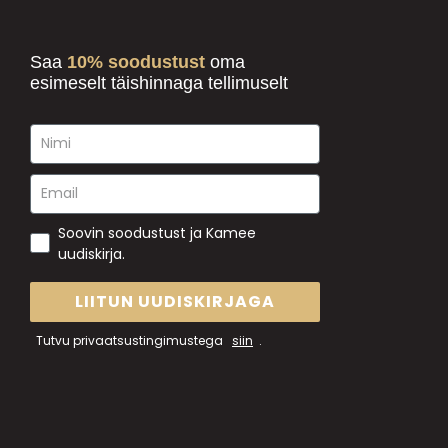
Saa
10% soodustust
oma
esimeselt täishinnaga tellimuselt
Soovin soodustust ja Kamee
uudiskirja.
LIITUN UUDISKIRJAGA
Tutvu privaatsustingimustega
siin
.