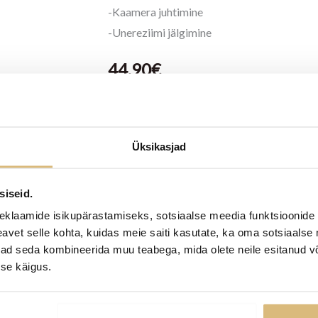
-Kaamera juhtimine
-Unereziimi jälgimine
44,90
€
Laost otsas
Tootekood:
ra02_2006
Üksikasjad
Kategooria:
Reflex Active
siseid.
eklaamide isikupärastamiseks, sotsiaalse meedia funktsioonide 
vet selle kohta, kuidas meie saiti kasutate, ka oma sotsiaalse 
ivad seda kombineerida muu teabega, mida olete neile esitanud 
se käigus.