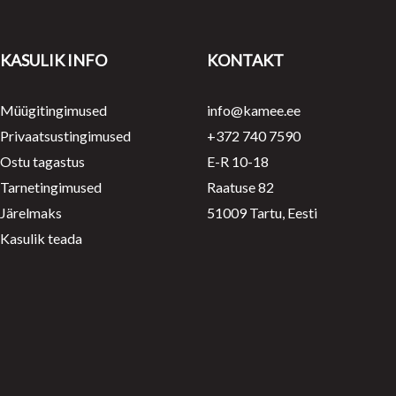
KASULIK INFO
KONTAKT
Müügitingimused
info@kamee.ee
Privaatsustingimused
+372 740 7590
Ostu tagastus
E-R 10-18
Tarnetingimused
Raatuse 82
Järelmaks
51009 Tartu, Eesti
Kasulik teada