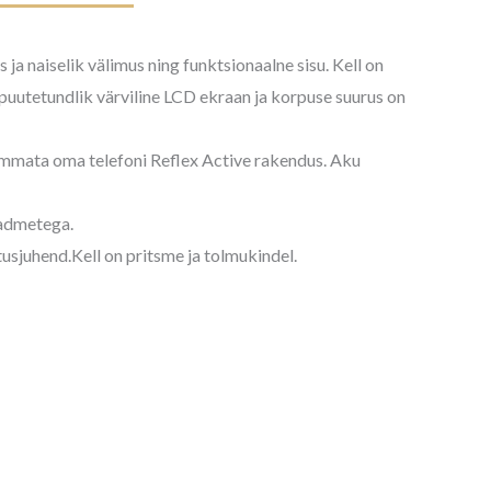
 ja naiselik välimus ning funktsionaalne sisu. Kell on
 puutetundlik värviline LCD ekraan ja korpuse suurus on
õmmata oma telefoni Reflex Active rakendus. Aku
eadmetega.
tusjuhend.Kell on pritsme ja tolmukindel.