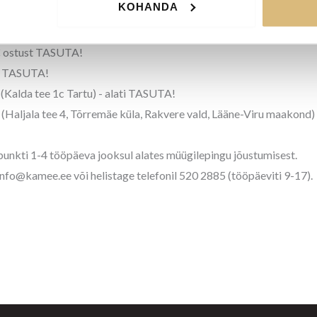
KOHANDA
mistesse kohtadesse:
 50 € ostust TASUTA!
 € ostust TASUTA!
st TASUTA!
Kalda tee 1c Tartu) - alati TASUTA!
aljala tee 4, Tõrremäe küla, Rakvere vald, Lääne-Viru maakond)
punkti 1-4 tööpäeva jooksul alates müügilepingu jõustumisest.
 info@kamee.ee või helistage telefonil 520 2885 (tööpäeviti 9-17).