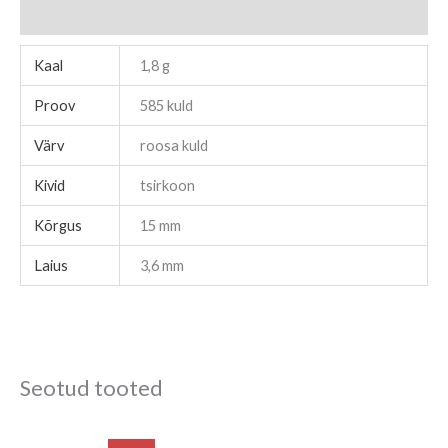
Kaal
1,8 g
Proov
585 kuld
Värv
roosa kuld
Kivid
tsirkoon
Kõrgus
15 mm
Laius
3,6 mm
Seotud tooted