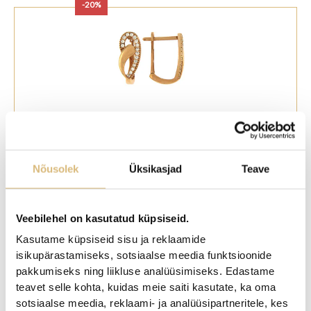
-20%
Kõrvarõngad kuld
Nõusolek
Üksikasjad
Teave
Algne
Praegune
585,00
€
468,00
€
hind
hind
oli:
on:
Veebilehel on kasutatud küpsiseid.
585,00€.
468,00€.
-20%
Kasutame küpsiseid sisu ja reklaamide
isikupärastamiseks, sotsiaalse meedia funktsioonide
pakkumiseks ning liikluse analüüsimiseks. Edastame
teavet selle kohta, kuidas meie saiti kasutate, ka oma
sotsiaalse meedia, reklaami- ja analüüsipartneritele, kes