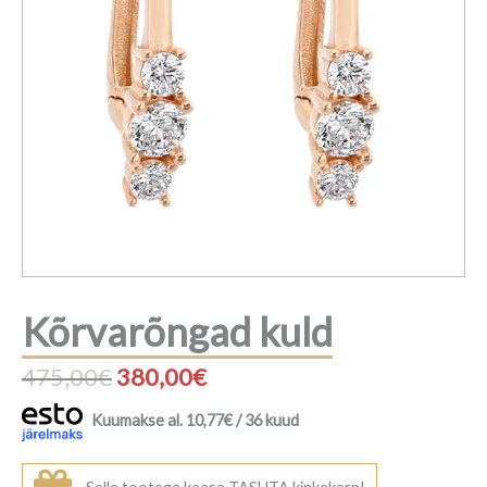
Kõrvarõngad kuld
Algne
Praegune
475,00
€
380,00
€
hind
hind
Kuumakse al.
10,77
€
/ 36 kuud
oli:
on: