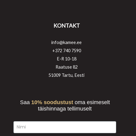
KONTAKT
info@kamee.ee
+372 740 7590
E-R 10-18
Raatuse 82
51009 Tartu, Eesti
Saa
10% soodustust
oma esimeselt
täishinnaga tellimuselt