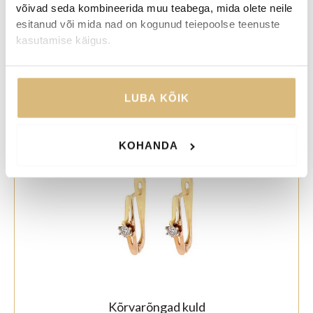
võivad seda kombineerida muu teabega, mida olete neile
esitanud või mida nad on kogunud teiepoolse teenuste
kasutamise käigus.
Kõrvarõngad, kuld
LUBA KÕIK
Algne
Praegune
715,00
€
572,00
€
hind
hind
oli:
on:
715,00€.
572,00€.
KOHANDA
-20%
Kõrvarõngad kuld