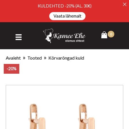
KULDEHTED -20% (AL. 30€)
Vaata lähemalt
Avaleht
Tooted
Kõrvarõngad kuld
-20%