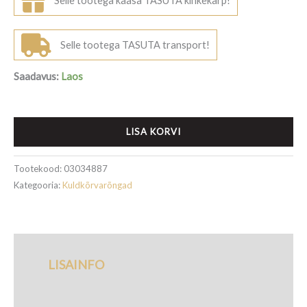
Selle tootega kaasa TASUTA kinkekarp!
475,00€.
380,00€.
Selle tootega TASUTA transport!
Saadavus:
Laos
LISA KORVI
Tootekood:
03034887
Kategooria:
Kuldkõrvarõngad
LISAINFO
TARNETINGIMUSED