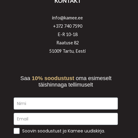
KONTAKT
info@kamee.ee
+372 740 7590
E-R 10-18
Raatuse 82
51009 Tartu, Eesti
Saa
10% soodustust
oma esimeselt
täishinnaga tellimuselt
Soovin soodustust ja Kamee uudiskirja.