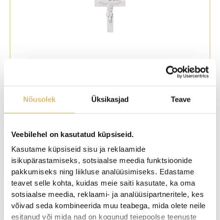
Ripats hõbe
85,00
€
Nõusolek
Üksikasjad
Teave
Veebilehel on kasutatud küpsiseid.
Kasutame küpsiseid sisu ja reklaamide
isikupärastamiseks, sotsiaalse meedia funktsioonide
pakkumiseks ning liikluse analüüsimiseks. Edastame
teavet selle kohta, kuidas meie saiti kasutate, ka oma
sotsiaalse meedia, reklaami- ja analüüsipartneritele, kes
võivad seda kombineerida muu teabega, mida olete neile
esitanud või mida nad on kogunud teiepoolse teenuste