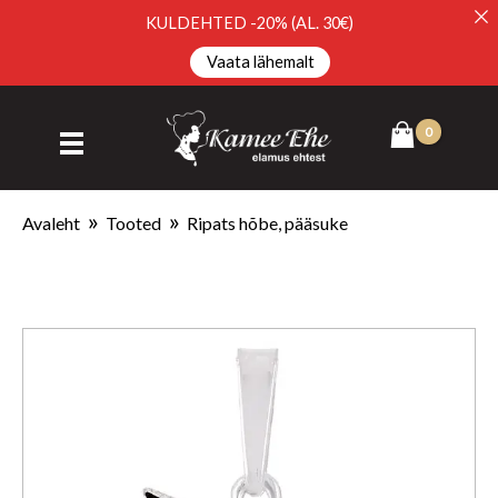
KULDEHTED -20% (AL. 30€)
Vaata lähemalt
Avaleht
Tooted
Ripats hõbe, pääsuke