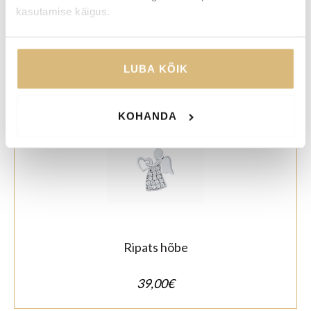
kasutamise käigus.
Ripats hõbe rist
45,00
€
LUBA KÕIK
KOHANDA
Ripats hõbe
39,00
€