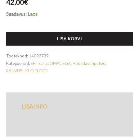
42,00
€
Saadavus:
Laos
LISA KORVI
Tootekood:
14092739
Kategooriad:
EHTED LOOMADEGA
,
Hõbedast ripatsid
,
RAHVUSLIKUD EHTED
LISAINFO
TARNETINGIMUSED