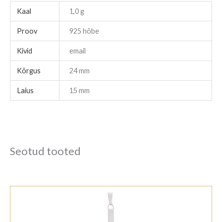
Kaal
1,0 g
Proov
925 hõbe
Kivid
email
Kõrgus
24 mm
Laius
15 mm
Seotud tooted