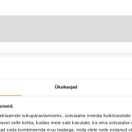
ED
Üksikasjad
siseid.
eklaamide isikupärastamiseks, sotsiaalse meedia funktsioonide 
vet selle kohta, kuidas meie saiti kasutate, ka oma sotsiaalse 
ivad seda kombineerida muu teabega, mida olete neile esitanud 