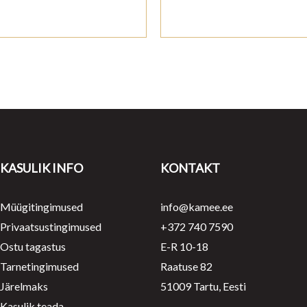
KASULIK INFO
KONTAKT
Müügitingimused
info@kamee.ee
Privaatsustingimused
+372 740 7590
Ostu tagastus
E-R 10-18
Tarnetingimused
Raatuse 82
Järelmaks
51009 Tartu, Eesti
Kasulik teada