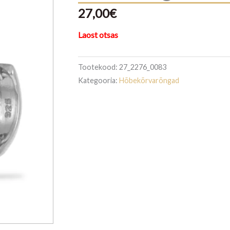
27,00
€
Laost otsas
Tootekood:
27_2276_0083
Kategooria:
Hõbekõrvarõngad