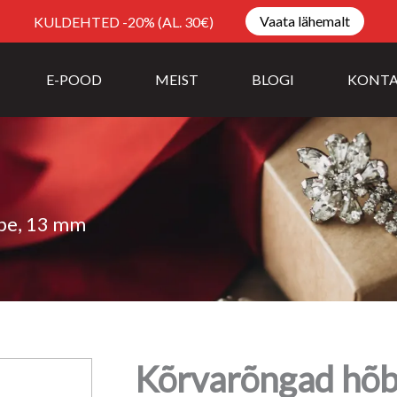
Vaata lähemalt
KULDEHTED -20% (AL. 30€)
E-POOD
MEIST
BLOGI
KONT
be, 13 mm
Kõrvarõngad hõ