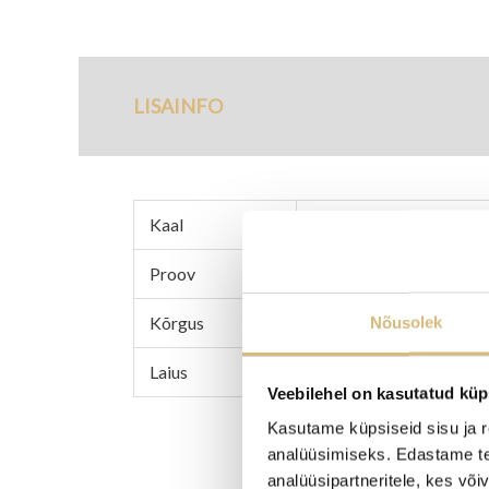
LISAINFO
TARNETINGIMUS
Kaal
2,3 g
Proov
925 hõbe
Nõusolek
Kõrgus
13 mm
Laius
4 mm
Veebilehel on kasutatud küp
Kasutame küpsiseid sisu ja r
analüüsimiseks. Edastame tea
analüüsipartneritele, kes võ