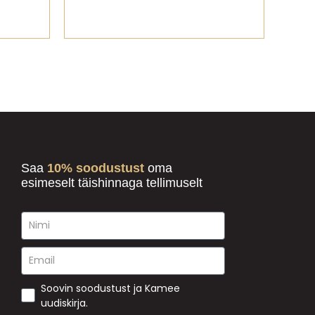
Saa
10% soodustust
oma
esimeselt täishinnaga tellimuselt
Soovin soodustust ja Kamee
uudiskirja.