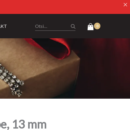
AKT
be, 13 mm