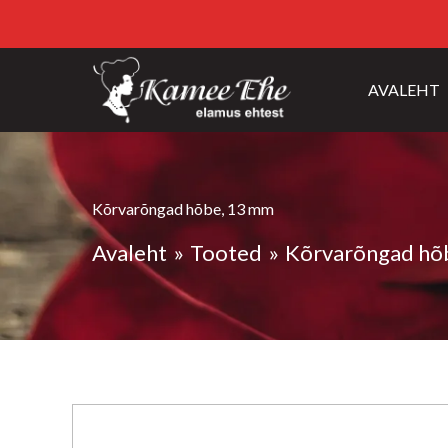
AVALEHT
Kõrvarõngad hõbe, 13 mm
Avaleht
Tooted
Kõrvarõngad hõ