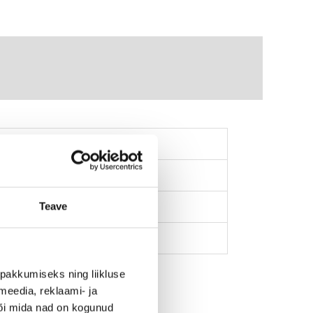
Teave
pakkumiseks ning liikluse
meedia, reklaami- ja
või mida nad on kogunud