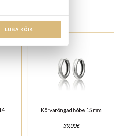
LUBA KÕIK
14
Kõrvarõngad hõbe 15 mm
39,00
€