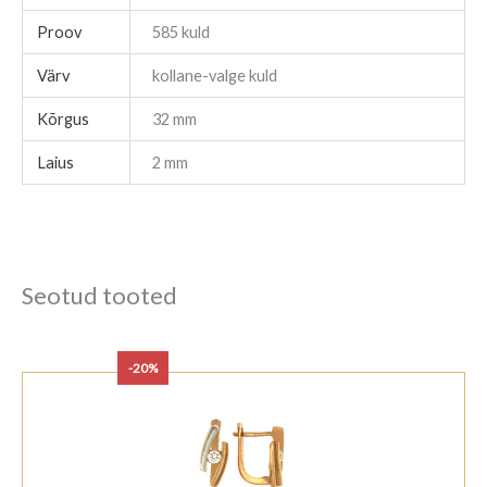
Proov
585 kuld
Värv
kollane-valge kuld
Kõrgus
32 mm
Laius
2 mm
Seotud tooted
-20%