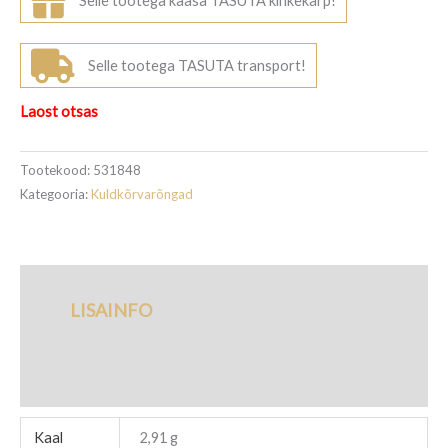
Selle tootega kaasa TASUTA kinkekarp!
285,00€.
228,00€.
Selle tootega TASUTA transport!
Laost otsas
Tootekood:
531848
Kategooria:
Kuldkõrvarõngad
LISAINFO
TARNETINGIMUSED
Kaal
2,91 g