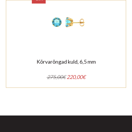
Kõrvarõngad kuld, 6,5 mm
Algne
Praegune
275,00
€
220,00
€
hind
hind
oli:
on:
275,00€.
220,00€.