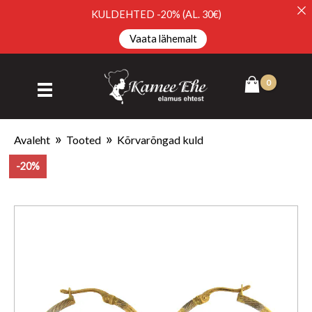
KULDEHTED -20% (AL. 30€)
Vaata lähemalt
Avaleht
Tooted
Kõrvarõngad kuld
-20%