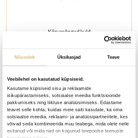
Kõrvarõngad kuld
Algne
Praegune
725,00
€
580,00
€
hind
hind
oli:
on:
Nõusolek
Üksikasjad
Teave
725,00€.
580,00€.
-20%
Veebilehel on kasutatud küpsiseid.
Kasutame küpsiseid sisu ja reklaamide
isikupärastamiseks, sotsiaalse meedia funktsioonide
pakkumiseks ning liikluse analüüsimiseks. Edastame
teavet selle kohta, kuidas meie saiti kasutate, ka oma
sotsiaalse meedia, reklaami- ja analüüsipartneritele, kes
võivad seda kombineerida muu teabega, mida olete neile
esitanud või mida nad on kogunud teiepoolse teenuste
Kõrvarõngad kuld
kasutamise käigus.