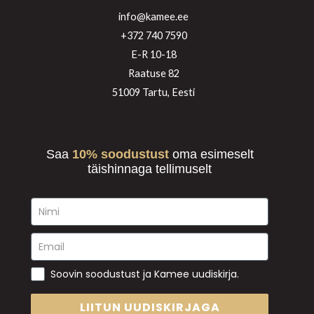
info@kamee.ee
+372 740 7590
E-R 10-18
Raatuse 82
51009 Tartu, Eesti
Saa
10% soodustust
oma esimeselt
täishinnaga tellimuselt
Soovin soodustust ja Kamee uudiskirja.
LIITUN UUDISKIRJAGA