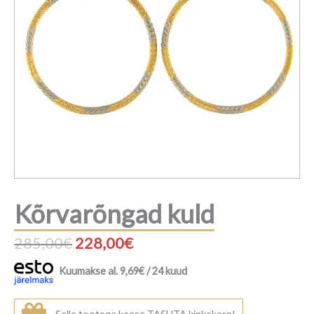
Kõrvarõngad kuld
Algne
Praegune
285,00
€
228,00
€
hind
hind
Kuumakse al.
9,69
€
/ 24 kuud
oli:
on: