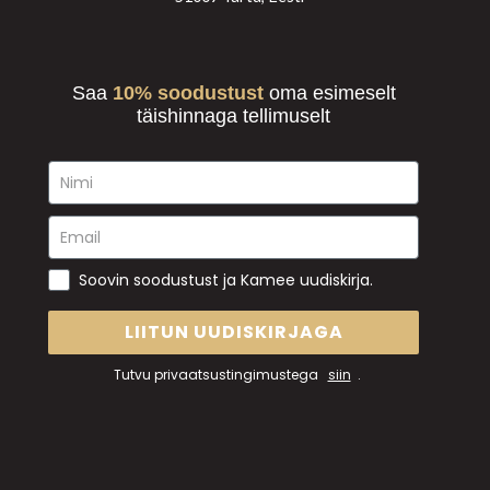
Saa
10% soodustust
oma esimeselt
täishinnaga tellimuselt
Soovin soodustust ja Kamee uudiskirja.
LIITUN UUDISKIRJAGA
Tutvu privaatsustingimustega
siin
.