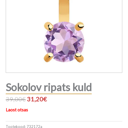
Sokolov ripats kuld
Algne
Praegune
39,00
€
31,20
€
hind
hind
Laost otsas
oli:
on:
Tootekood:
732172a