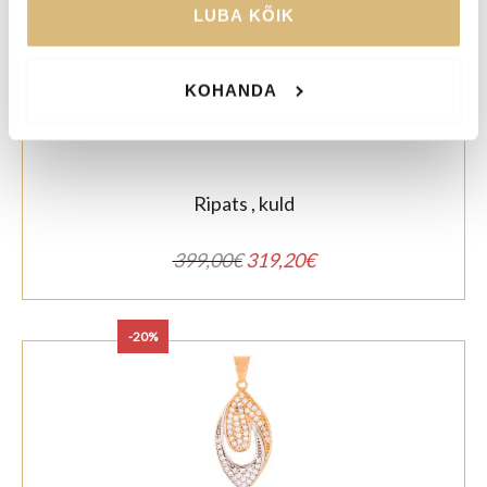
LUBA KÕIK
KOHANDA
Ripats , kuld
Algne
Praegune
399,00
€
319,20
€
hind
hind
oli:
on:
399,00€.
319,20€.
-20%