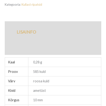
39,00€.
31,20€.
Kategooria:
Kullast ripatsid
LISAINFO
TARNETINGIMUSED
Kaal
0,28 g
Proov
585 kuld
Värv
roosa kuld
Kivid
ametüst
Kõrgus
10 mm