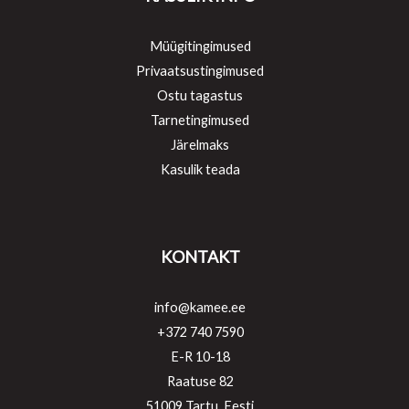
Müügitingimused
Privaatsustingimused
Ostu tagastus
Tarnetingimused
Järelmaks
Kasulik teada
KONTAKT
info@kamee.ee
+372 740 7590
E-R 10-18
Raatuse 82
51009 Tartu, Eesti