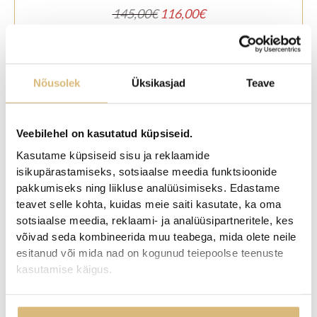
Algne
Praegune
145,00
€
116,00
€
hind
hind
oli:
on:
145,00€.
116,00€.
-20%
Nõusolek
Üksikasjad
Teave
Veebilehel on kasutatud küpsiseid.
Kasutame küpsiseid sisu ja reklaamide
isikupärastamiseks, sotsiaalse meedia funktsioonide
pakkumiseks ning liikluse analüüsimiseks. Edastame
teavet selle kohta, kuidas meie saiti kasutate, ka oma
Ripats kuld
sotsiaalse meedia, reklaami- ja analüüsipartneritele, kes
võivad seda kombineerida muu teabega, mida olete neile
Algne
Praegune
575,00
€
460,00
€
esitanud või mida nad on kogunud teiepoolse teenuste
hind
hind
kasutamise käigus.
oli:
on:
575,00€.
460,00€.
-20%