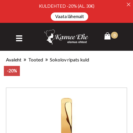
KULDEHTED -20% (AL. 30€)
Vaata lähemalt
Avaleht
Tooted
Sokolov ripats kuld
-20%