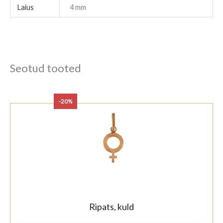
Laius
4 mm
Seotud tooted
-20%
Ripats, kuld