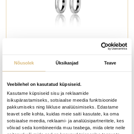
Kõrvarõngad hõbe, 14 mm
49,00
€
Nõusolek
Üksikasjad
Teave
Veebilehel on kasutatud küpsiseid.
Kasutame küpsiseid sisu ja reklaamide
isikupärastamiseks, sotsiaalse meedia funktsioonide
pakkumiseks ning liikluse analüüsimiseks. Edastame
teavet selle kohta, kuidas meie saiti kasutate, ka oma
sotsiaalse meedia, reklaami- ja analüüsipartneritele, kes
võivad seda kombineerida muu teabega, mida olete neile