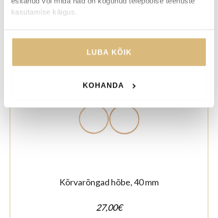
esitanud või mida nad on kogunud teiepoolse teenuste
kasutamise käigus.
Kõrvarõngad hõbe 15 mm
43,00
€
LUBA KÕIK
KOHANDA
Kõrvarõngad hõbe, 40 mm
27,00
€