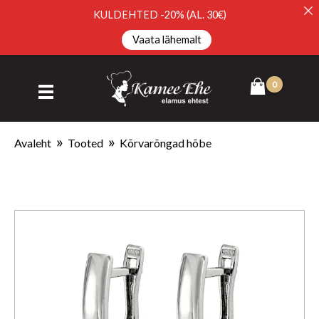
KULDEHTED -20% (AL. 30€)
Vaata lähemalt
Avaleht
Tooted
Kõrvarõngad hõbe