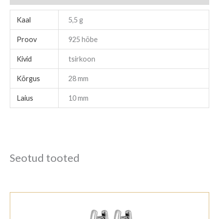
Kaal
5,5 g
Proov
925 hõbe
Kivid
tsirkoon
Kõrgus
28 mm
Laius
10 mm
Seotud tooted