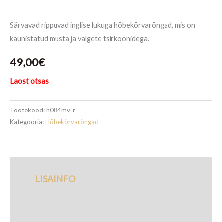
Särvavad rippuvad inglise lukuga hõbekõrvarõngad, mis on
kaunistatud musta ja valgete tsirkoonidega.
49,00
€
Laost otsas
Tootekood:
h084mv_r
Kategooria:
Hõbekõrvarõngad
LISAINFO
TARNETINGIMUSED