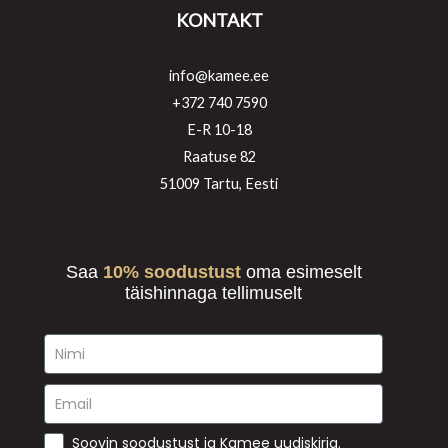
KONTAKT
info@kamee.ee
+372 740 7590
E-R 10-18
Raatuse 82
51009 Tartu, Eesti
Saa
10% soodustust
oma esimeselt
täishinnaga tellimuselt
Soovin soodustust ja Kamee uudiskirja.