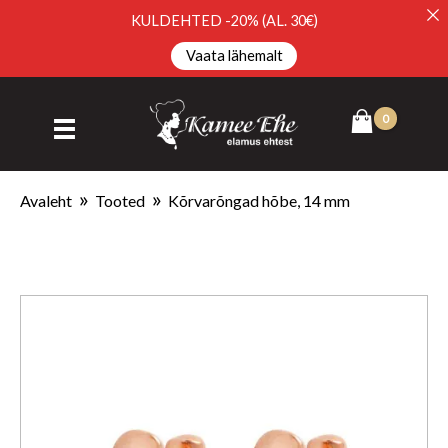
KULDEHTED -20% (AL. 30€)
Vaata lähemalt
Avaleht
Tooted
Kõrvarõngad hõbe, 14 mm