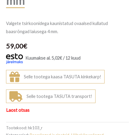
mm
Valgete tsirkoonidega kaunistatud ovaalsed kullatud
baasrõngad laiusega 4 mm.
59,00
€
Kuumakse al.
5,02
€
/ 12 kuud
Selle tootega kaasa TASUTA kinkekarp!
Selle tootega TASUTA transport!
Laost otsas
Tootekood:
hk103_r