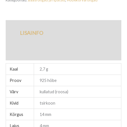
Kategooriad:
Baasrõngad ja ripatsid
,
Hõbekõrvarõngad
LISAINFO
TARNETINGIMUSED
Kaal
2,7 g
Proov
925 hõbe
Värv
kullatud (roosa)
Kivid
tsirkoon
Kõrgus
14 mm
Laius
4 mm