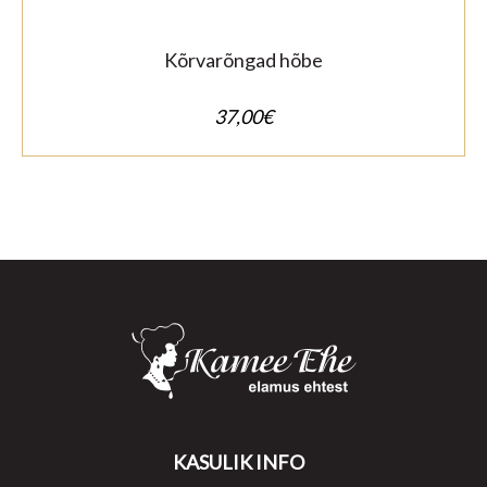
Kõrvarõngad hõbe
37,00
€
KASULIK INFO