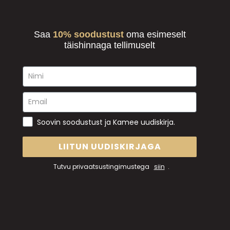
Saa
10% soodustust
oma esimeselt
täishinnaga tellimuselt
Soovin soodustust ja Kamee uudiskirja.
LIITUN UUDISKIRJAGA
Tutvu privaatsustingimustega
siin
.