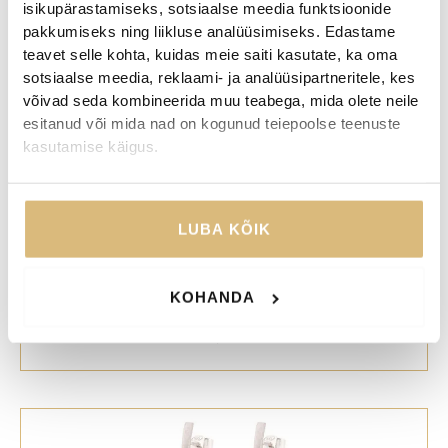
49,00
€
isikupärastamiseks, sotsiaalse meedia funktsioonide
pakkumiseks ning liikluse analüüsimiseks. Edastame
teavet selle kohta, kuidas meie saiti kasutate, ka oma
sotsiaalse meedia, reklaami- ja analüüsipartneritele, kes
võivad seda kombineerida muu teabega, mida olete neile
esitanud või mida nad on kogunud teiepoolse teenuste
kasutamise käigus.
LUBA KÕIK
Kõrvarõngad hõbe, rukkilill
KOHANDA
75,00
€