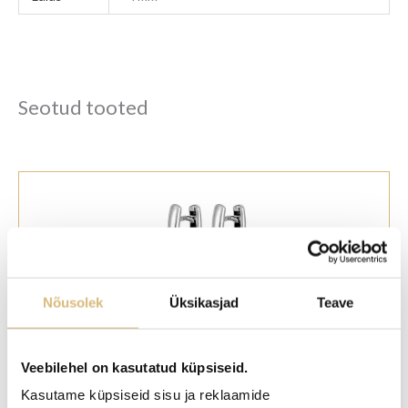
Seotud tooted
Nõusolek
Üksikasjad
Teave
Kõrvarõngad hõbe, 14 mm
Veebilehel on kasutatud küpsiseid.
Kasutame küpsiseid sisu ja reklaamide