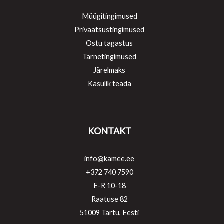
Müügitingimused
Privaatsustingimused
Ostu tagastus
Tarnetingimused
Järelmaks
Kasulik teada
KONTAKT
info@kamee.ee
+372 740 7590
E-R 10-18
Raatuse 82
51009 Tartu, Eesti