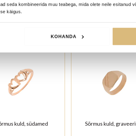
ivad seda kombineerida muu teabega, mida olete neile esitanud 
se käigus.
KOHANDA
20%
-20%
õrmus kuld, südamed
Sõrmus kuld, graveer