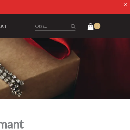
AKT
emant