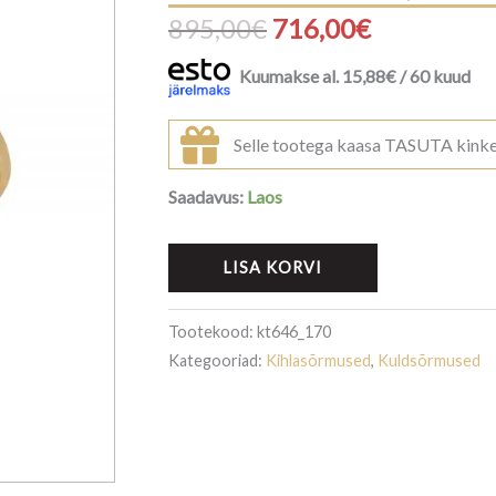
Algne
Praegune
895,00
€
716,00
€
hind
hind
Kuumakse al.
15,88
€
/ 60 kuud
oli:
on:
Selle tootega kaasa TASUTA kink
895,00€.
716,00€.
Saadavus:
Laos
LISA KORVI
Tootekood:
kt646_170
Kategooriad:
Kihlasõrmused
,
Kuldsõrmused