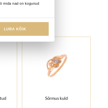
või mida nad on kogunud
LUBA KÕIK
-20%
itud
Sõrmus kuld