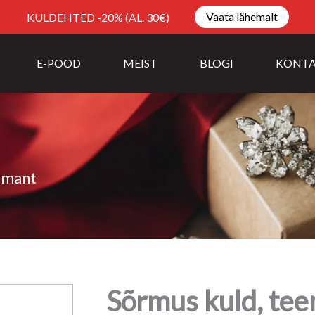
Vaata lähemalt
KULDEHTED -20% (AL. 30€)
E-POOD
MEIST
BLOGI
KONT
emant
Sõrmus kuld, te