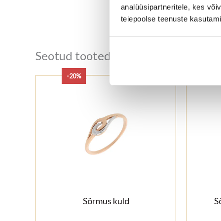
analüüsipartneritele, kes võ
teiepoolse teenuste kasutami
Seotud tooted
-20%
-
Sõrmus kuld
S