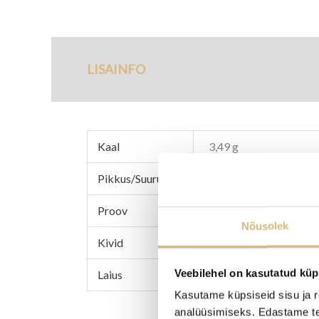
LISAINFO
TARNETINGIMUS
Kaal
3,49 g
Pikkus/Suurus
17,0
Proov
585 kuld
Nõusolek
Kivid
teemant 0,10ct g/si
Veebilehel on kasutatud küp
Laius
3 mm
Kasutame küpsiseid sisu ja r
analüüsimiseks. Edastame tea