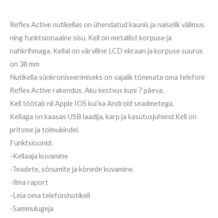
Reflex Active nutikellas on ühendatud kaunis ja naiselik välimus
ning funktsionaalne sisu. Kell on metallist korpuse ja
nahkrihmaga. Kellal on värviline LCD ekraan ja korpuse suurus
on 38 mm
Nutikella sünkroniseerimiseks on vajalik tõmmata oma telefoni
Reflex Active rakendus. Aku kestvus kuni 7 päeva.
Kell töötab nii Apple IOS kui ka Android seadmetega.
Kellaga on kaasas USB laadija, karp ja kasutusjuhend.Kell on
pritsme ja tolmukindel.
Funktsioonid:
-Kellaaja kuvamine
-Teadete, sõnumite ja kõnede kuvamine
-Ilma raport
-Leia oma telefon/nutikell
-Sammulugeja