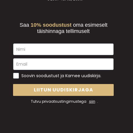
Saa
10% soodustust
oma esimeselt
täishinnaga tellimuselt
Soovin soodustust ja Kamee uudiskirja.
LIITUN UUDISKIRJAGA
Tutvu privaatsustingimustega
siin
.