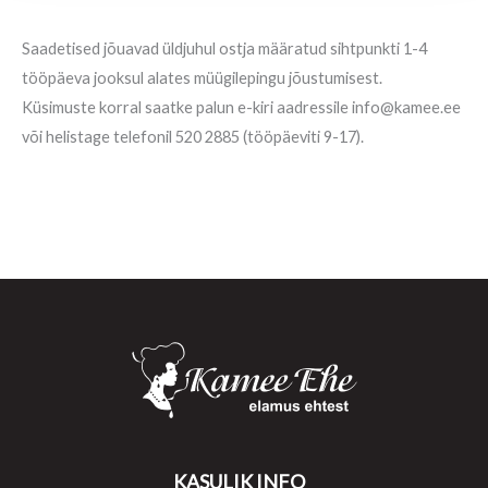
Saadetised jõuavad üldjuhul ostja määratud sihtpunkti 1-4
tööpäeva jooksul alates müügilepingu jõustumisest.
Küsimuste korral saatke palun e-kiri aadressile info@kamee.ee
või helistage telefonil 520 2885 (tööpäeviti 9-17).
KASULIK INFO