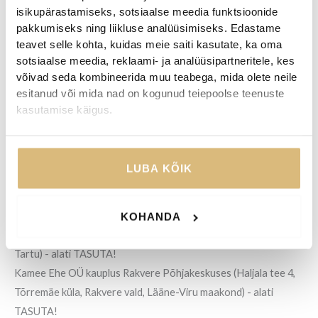
isikupärastamiseks, sotsiaalse meedia funktsioonide
pakkumiseks ning liikluse analüüsimiseks. Edastame
teavet selle kohta, kuidas meie saiti kasutate, ka oma
TARNETINGIMUSED
sotsiaalse meedia, reklaami- ja analüüsipartneritele, kes
võivad seda kombineerida muu teabega, mida olete neile
esitanud või mida nad on kogunud teiepoolse teenuste
Tooteid saab tellida Eesti Vabariigi piires järgmistesse
kasutamise käigus.
kohtadesse:
Smartposti pakiautomaat - hind 2.70 € / alates 50 € ostust
TASUTA!
LUBA KÕIK
Omniva pakiautomaat - hind 2.99 € / alates 50 € ostust
TASUTA!
Omniva kuller - hind 7.00 € / alates 100 € ostust TASUTA!
KOHANDA
Kamee Ehe OÜ kauplus Tartus Eedeni Keskuses (Kalda tee 1c
Tartu) - alati TASUTA!
Kamee Ehe OÜ kauplus Rakvere Põhjakeskuses (Haljala tee 4,
Tõrremäe küla, Rakvere vald, Lääne-Viru maakond) - alati
TASUTA!